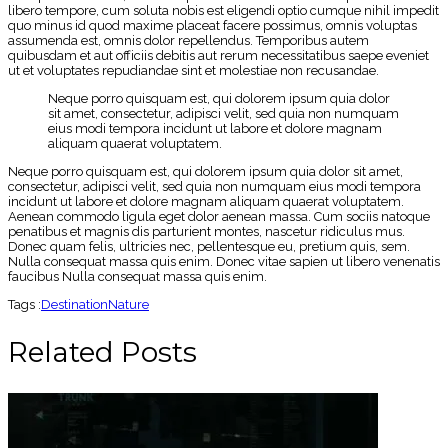
libero tempore, cum soluta nobis est eligendi optio cumque nihil impedit
quo minus id quod maxime placeat facere possimus, omnis voluptas
assumenda est, omnis dolor repellendus. Temporibus autem
quibusdam et aut officiis debitis aut rerum necessitatibus saepe eveniet
ut et voluptates repudiandae sint et molestiae non recusandae.
Neque porro quisquam est, qui dolorem ipsum quia dolor
sit amet, consectetur, adipisci velit, sed quia non numquam
eius modi tempora incidunt ut labore et dolore magnam
aliquam quaerat voluptatem.
Neque porro quisquam est, qui dolorem ipsum quia dolor sit amet,
consectetur, adipisci velit, sed quia non numquam eius modi tempora
incidunt ut labore et dolore magnam aliquam quaerat voluptatem.
Aenean commodo ligula eget dolor aenean massa. Cum sociis natoque
penatibus et magnis dis parturient montes, nascetur ridiculus mus.
Donec quam felis, ultricies nec, pellentesque eu, pretium quis, sem.
Nulla consequat massa quis enim. Donec vitae sapien ut libero venenatis
faucibus Nulla consequat massa quis enim.
Tags :
Destination
Nature
Related Posts