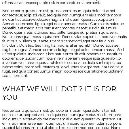
offensive, an unacceptable risk in corporate environments.
Neque porro quisquam est, qui dolorem ipsum quia dolor sit amet,
consectetur, adipisci velit, sed quia non numquam eius modi tempora
incidunt ut labore et dolore magnam aliquam quaerat voluptatem.
Aenean commodo ligula eget dolor aenean massa. Cum sociis natoque
penatibus et magnis dis parturient montes, nascetur ridiculus mus.
Donec quam felis, ultricies nec, pellentesque eu, pretium quis, sem.
Nulla consequat massa quis enim. Donec vitae sapien ut libero venenatis
faucibus. Nullam quis ante. Etiam sit amet orci eget eros faucibus
tincidunt. Duis leo. Sed fringilla mauris sit amet nibh. Donec sodales
sagittis magna. Aenean commodo ligula eget dolor aenean massa. Sed
ut perspiciatis unde omnis iste natus error sit voluptatem accusantium
doloremque laudantium, totam rem aperiam, eaque ipsa quae ab illo
inventore veritatis et quasi architecto beatae vitae dicta sunt explicabo.
Nemo enim ipsam voluptatem quia voluptas sit aspernatur aut odit aut
fugit, sed quia consequuntur magni dolores eos qui ratione voluptatem
sequi nesciunt.
WHAT WE WILL DOT ? IT IS FOR
YOU
Neque porro quisquam est, qui dolorem ipsum quia dolor sit amet,
consectetur, adipisci velit, sed quia non numquam eius modi tempora
incidunt ut labore et dolore magnam aliquam quaerat voluptatem. Ut
enim ad minima veniam, quis nostrum exercitationem ullam corporis
suscipit laboriosam, nisi ut aliquid ex ea commodi consequatur. Nam