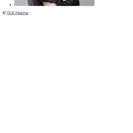
©
TİCE Makina