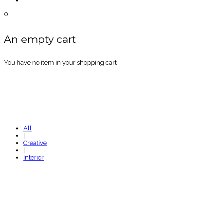
0
An empty cart
You have no item in your shopping cart
PORTFOLIO GRID 02 C
All
|
Creative
|
Interior