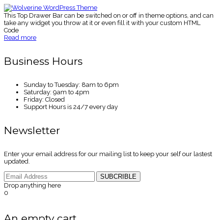
This Top Drawer Bar can be switched on or off in theme options, and can
take any widget you throw at it or even fill it with your custom HTML
Code
Read more
Business Hours
Sunday to Tuesday: 8am to 6pm
Saturday: 9am to 4pm
Friday: Closed
Support Hours is 24/7 every day
Newsletter
Enter your email address for our mailing list to keep your self our lastest
updated.
SUBCRIBLE
Drop anything here
0
An empty cart